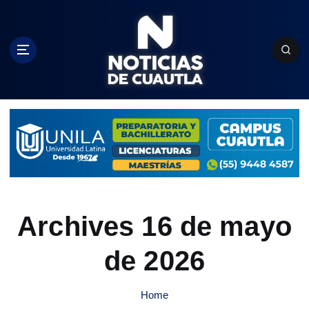
S
k
i
p
t
o
c
o
n
t
e
n
t
Archives 16 de mayo
de 2026
Home