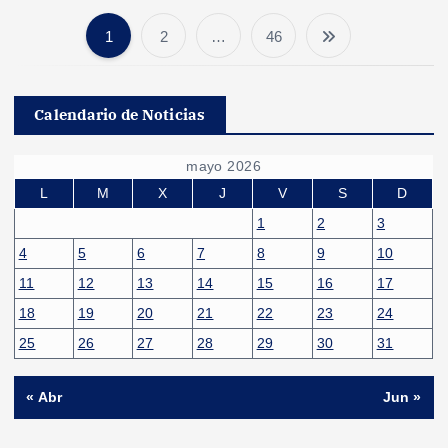
1
2
…
46
P
a
Calendario de Noticias
g
mayo 2026
i
L
M
X
J
V
S
D
1
2
3
n
4
5
6
7
8
9
10
11
12
13
14
15
16
17
a
18
19
20
21
22
23
24
c
25
26
27
28
29
30
31
i
« Abr
Jun »