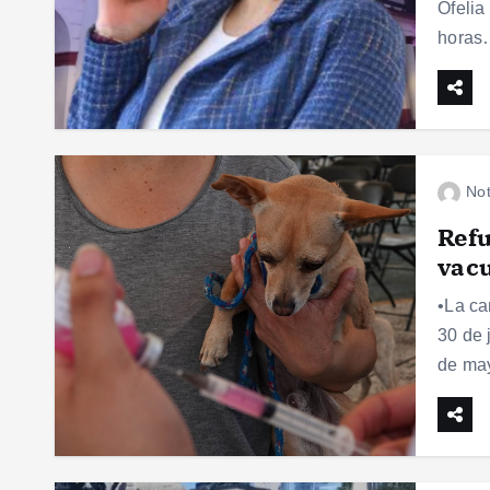
Ofelia
horas
Not
Refu
vacu
•La ca
30 de 
de may