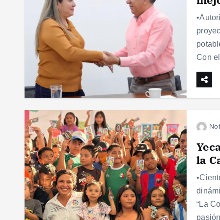
•Autor
proyec
potabl
Con el
Not
Yeca
la C
•Cient
dinámi
“La Co
pasión