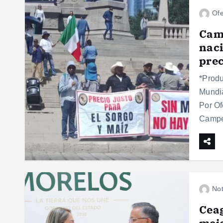
Ofe
Camp
naci
prec
*Produ
Mundia
Por Of
Campe
Not
Ceag
mejo