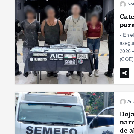
Not
Cate
para
• En e
asegur
2026 –
(COE)
And
Deja
narc
de a