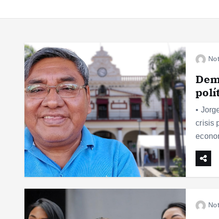
Not
Dema
polí
• Jorg
crisis
econom
Not