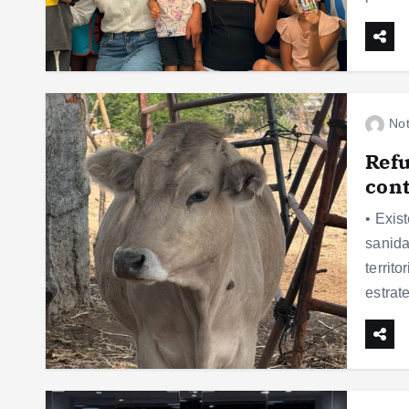
Not
Refu
cont
• Exis
sanida
territ
estra