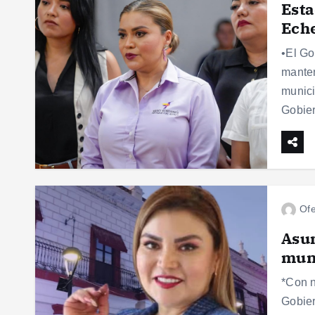
Esta
Eche
•El Go
manten
munici
Gobie
Ofe
Asum
muni
*Con n
Gobier