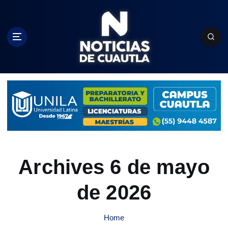
S
k
i
p
t
o
c
o
n
t
e
n
t
Archives 6 de mayo
de 2026
Home