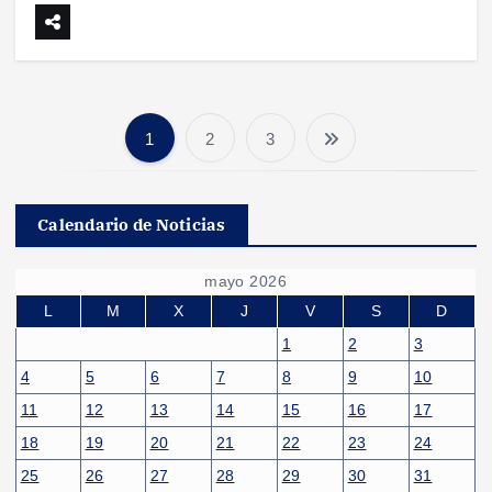
1
2
3
P
a
Calendario de Noticias
g
mayo 2026
i
L
M
X
J
V
S
D
1
2
3
n
4
5
6
7
8
9
10
11
12
13
14
15
16
17
a
18
19
20
21
22
23
24
c
25
26
27
28
29
30
31