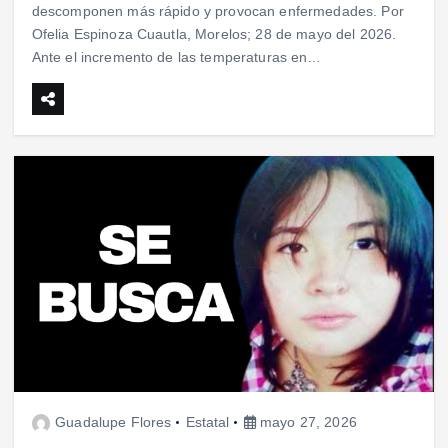
descomponen más rápido y provocan enfermedades. Por
Ofelia Espinoza Cuautla, Morelos; 28 de mayo del 2026.
Ante el incremento de las temperaturas en…
Guadalupe Flores
Estatal
mayo 27, 2026