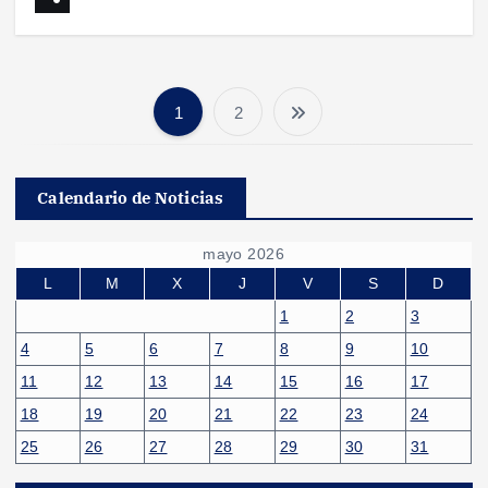
1
2
P
a
Calendario de Noticias
g
mayo 2026
i
L
M
X
J
V
S
D
1
2
3
n
4
5
6
7
8
9
10
11
12
13
14
15
16
17
a
18
19
20
21
22
23
24
c
25
26
27
28
29
30
31