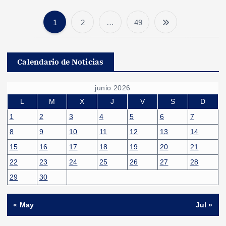
1
2
…
49
P
a
Calendario de Noticias
g
junio 2026
i
L
M
X
J
V
S
D
1
2
3
4
5
6
7
n
8
9
10
11
12
13
14
15
16
17
18
19
20
21
a
22
23
24
25
26
27
28
c
29
30
i
« May
Jul »