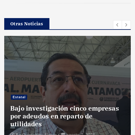
ó
n
Otras Noticias
d
e
e
n
t
Estatal
r
Bajo investigación cinco empresas
por adeudos en reparto de
a
utilidades
By
Guadalupe Flores
agosto 7, 2026