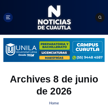
S
k
i
p
t
o
c
o
n
t
e
n
t
Archives 8 de junio
de 2026
Home