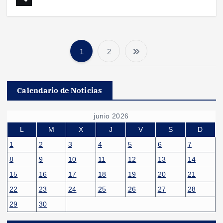
1
2
P
a
Calendario de Noticias
g
junio 2026
i
L
M
X
J
V
S
D
1
2
3
4
5
6
7
n
8
9
10
11
12
13
14
15
16
17
18
19
20
21
a
22
23
24
25
26
27
28
c
29
30