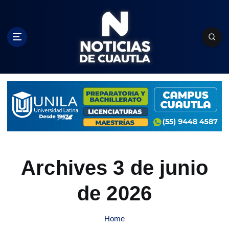
S
k
i
p
t
o
c
o
n
t
e
n
t
Archives 3 de junio
de 2026
Home