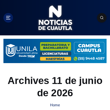
S
k
i
p
t
o
c
o
n
t
e
n
t
Archives 11 de junio
de 2026
Home