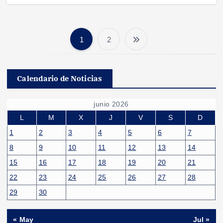
1
2
P
a
Calendario de Noticias
g
junio 2026
i
L
M
X
J
V
S
D
1
2
3
4
5
6
7
n
8
9
10
11
12
13
14
15
16
17
18
19
20
21
a
22
23
24
25
26
27
28
c
29
30
i
« May
Jul »