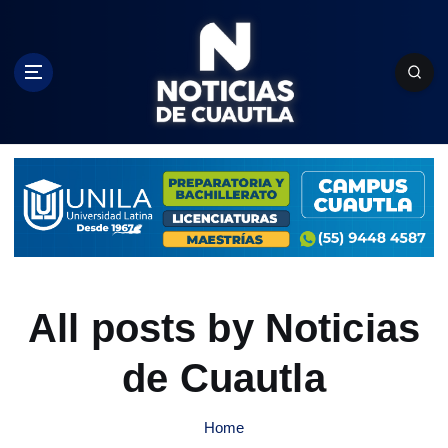
S
k
i
p
t
o
c
o
n
t
e
n
t
All posts by Noticias
de Cuautla
Home