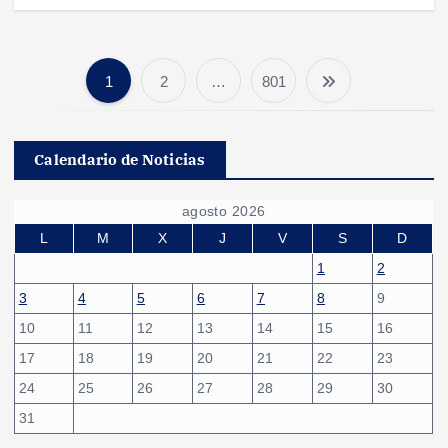
1
2
…
801
P
a
Calendario de Noticias
g
agosto 2026
i
L
M
X
J
V
S
D
1
2
n
3
4
5
6
7
8
9
10
11
12
13
14
15
16
a
17
18
19
20
21
22
23
c
24
25
26
27
28
29
30
31
i