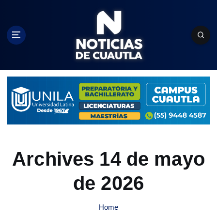
S
k
i
p
t
o
c
o
n
t
e
n
t
Archives 14 de mayo
de 2026
Home