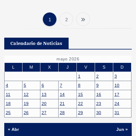
1
2
P
a
Calendario de Noticias
g
mayo 2026
i
L
M
X
J
V
S
D
1
2
3
n
4
5
6
7
8
9
10
11
12
13
14
15
16
17
a
18
19
20
21
22
23
24
c
25
26
27
28
29
30
31
i
« Abr
Jun »