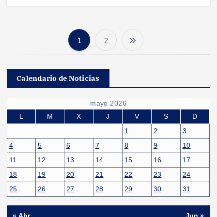
1
2
P
a
Calendario de Noticias
g
mayo 2026
i
L
M
X
J
V
S
D
1
2
3
n
4
5
6
7
8
9
10
11
12
13
14
15
16
17
a
18
19
20
21
22
23
24
c
25
26
27
28
29
30
31
« Abr
Jun »