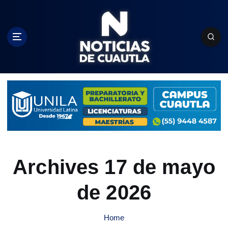
S
k
i
p
t
o
c
o
n
t
e
n
t
Archives 17 de mayo
de 2026
Home