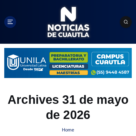
S
k
i
p
t
o
c
o
n
t
e
n
t
Archives 31 de mayo
de 2026
Home