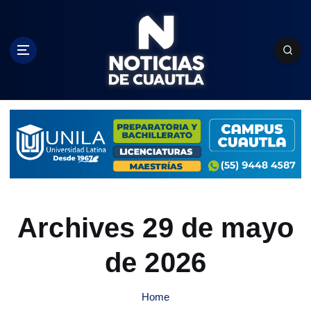
S
k
i
p
t
o
c
o
n
t
e
n
t
Archives 29 de mayo
de 2026
Home