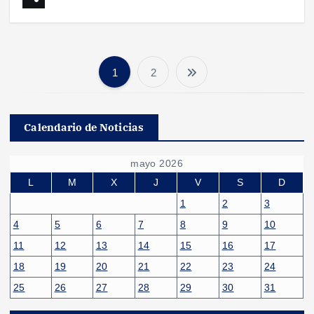
1
2
P
a
Calendario de Noticias
g
mayo 2026
i
L
M
X
J
V
S
D
1
2
3
n
4
5
6
7
8
9
10
11
12
13
14
15
16
17
a
18
19
20
21
22
23
24
c
25
26
27
28
29
30
31