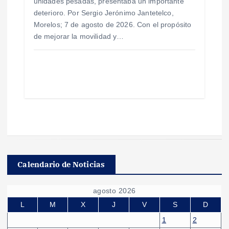
unidades pesadas, presentaba un importante
deterioro. Por Sergio Jerónimo Jantetelco,
Morelos; 7 de agosto de 2026. Con el propósito
de mejorar la movilidad y…
Calendario de Noticias
agosto 2026
L
M
X
J
V
S
D
1
2