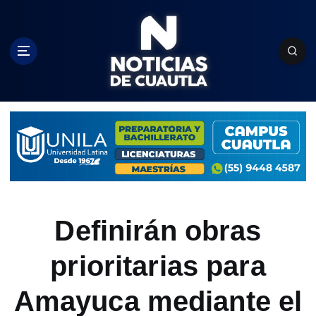
S
k
i
p
t
o
c
o
n
t
e
n
t
Definirán obras
prioritarias para
Amayuca mediante el