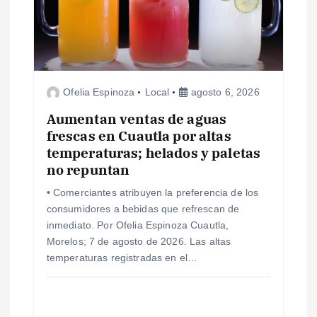
n
d
e
Ofelia Espinoza
Local
agosto 6, 2026
e
Aumentan ventas de aguas
frescas en Cuautla por altas
n
temperaturas; helados y paletas
no repuntan
t
• Comerciantes atribuyen la preferencia de los
consumidores a bebidas que refrescan de
r
inmediato. Por Ofelia Espinoza Cuautla,
Morelos; 7 de agosto de 2026. Las altas
a
temperaturas registradas en el…
d