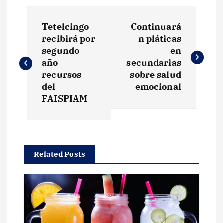
N
Tetelcingo
Continuará
a
recibirá por
n pláticas
segundo
en
v
año
secundarias
recursos
sobre salud
e
del
emocional
FAISPIAM
g
a
Related Posts
c
i
ó