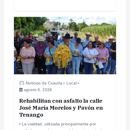
a
s
Noticias de Cuautla
Local
agosto 6, 2026
Rehabilitan con asfalto la calle
José María Morelos y Pavón en
Tenango
• La vialidad, utilizada principalmente por