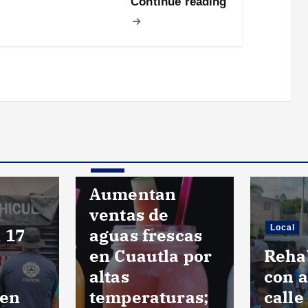
Continue reading
Local
Aumentan
ventas de
Local
 17
aguas frescas
en Cuautla por
Rehab
altas
con a
 en
temperaturas;
calle