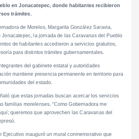
eblo en Jonacatepec, donde habitantes recibieron
sos trámites.
rnadora de Morelos, Margarita González Saravia,
e Jonacatepec, la jornada de las Caravanas del Pueblo
ientos de habitantes accedieron a servicios gratuitos,
soría para distintos trámites gubernamentales.
tegrantes del gabinete estatal y autoridades
ración mantiene presencia permanente en territorio para
comunidades del estado.
aló que estas jornadas buscan acercar los servicios
e las familias morelenses. “Como Gobernadora me
 aquí; queremos que aprovechen las Caravanas del
xpresó.
oder Ejecutivo inauguró un mural conmemorativo que