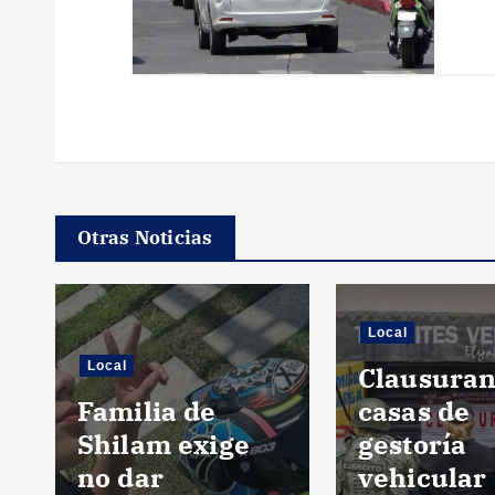
a
s
Otras Noticias
Local
Local
Clausuran
Familia de
casas de
Shilam exige
gestoría
no dar
vehicular