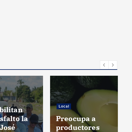
Local
ilitan
sfalto la
Preocupa a
 José
productores