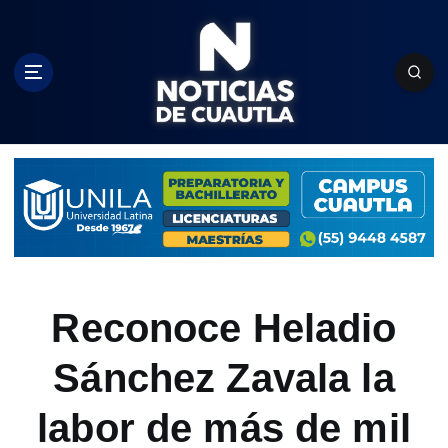
S
k
i
p
t
o
c
o
n
t
e
n
t
Reconoce Heladio
Sánchez Zavala la
labor de más de mil