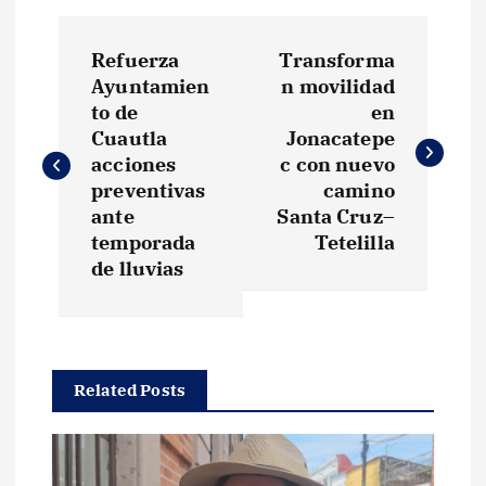
N
Refuerza
Transforma
a
Ayuntamien
n movilidad
to de
en
v
Cuautla
Jonacatepe
acciones
c con nuevo
e
preventivas
camino
ante
Santa Cruz–
g
temporada
Tetelilla
de lluvias
a
c
Related Posts
i
ó