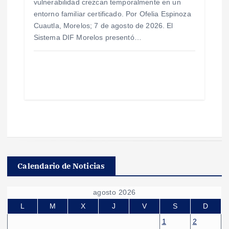
vulnerabilidad crezcan temporalmente en un
entorno familiar certificado. Por Ofelia Espinoza
Cuautla, Morelos; 7 de agosto de 2026. El
Sistema DIF Morelos presentó…
Calendario de Noticias
agosto 2026
L
M
X
J
V
S
D
1
2