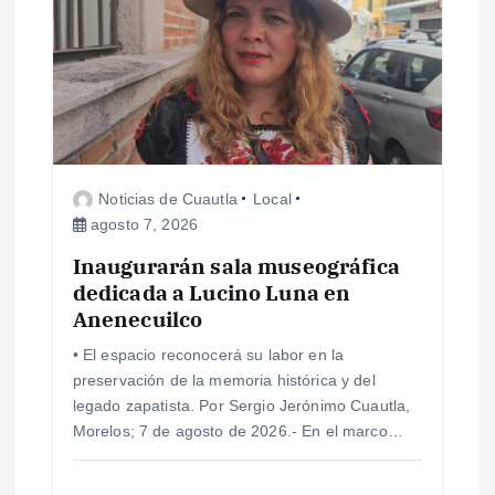
n
d
e
e
Noticias de Cuautla
Local
agosto 7, 2026
n
Inaugurarán sala museográfica
dedicada a Lucino Luna en
t
Anenecuilco
r
• El espacio reconocerá su labor en la
preservación de la memoria histórica y del
a
legado zapatista. Por Sergio Jerónimo Cuautla,
Morelos; 7 de agosto de 2026.- En el marco…
d