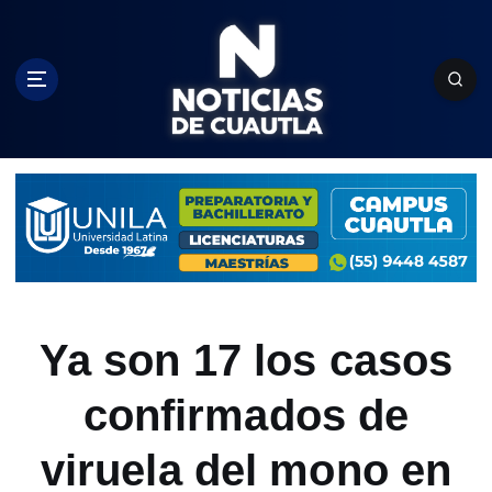
S
k
i
p
t
o
c
o
n
t
e
n
t
Ya son 17 los casos
confirmados de
viruela del mono en