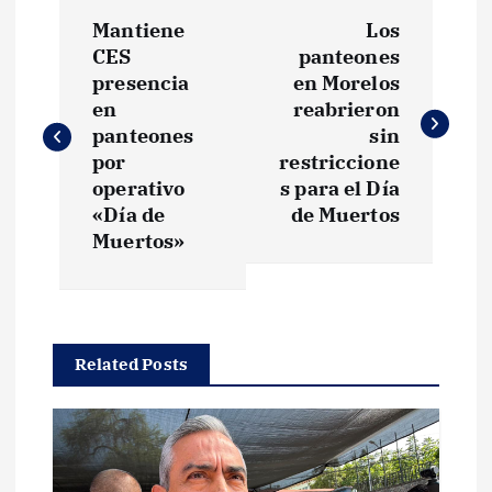
N
Mantiene
Los
a
CES
panteones
presencia
en Morelos
v
en
reabrieron
panteones
sin
e
por
restriccione
operativo
s para el Día
g
«Día de
de Muertos
Muertos»
a
c
Related Posts
i
ó