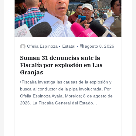
n
d
e
e
Ofelia Espinoza
Estatal
agosto 8, 2026
n
Suman 31 denuncias ante la
Fiscalía por explosión en Las
Granjas
t
•Fiscalía investiga las causas de la explosión y
r
busca al conductor de la pipa involucrada. Por
Ofelia Espinoza Ayala, Morelos; 8 de agosto de
a
2026. La Fiscalía General del Estado…
d
a