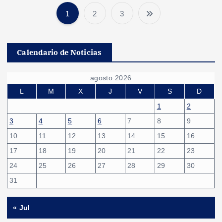
1
2
3
P
a
Calendario de Noticias
g
agosto 2026
i
L
M
X
J
V
S
D
1
2
n
3
4
5
6
7
8
9
10
11
12
13
14
15
16
a
17
18
19
20
21
22
23
c
24
25
26
27
28
29
30
31
i
« Jul
ó