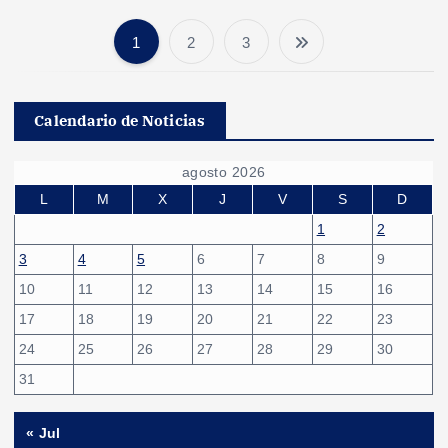
1
2
3
P
a
Calendario de Noticias
g
agosto 2026
i
L
M
X
J
V
S
D
1
2
n
3
4
5
6
7
8
9
10
11
12
13
14
15
16
a
17
18
19
20
21
22
23
c
24
25
26
27
28
29
30
31
i
« Jul