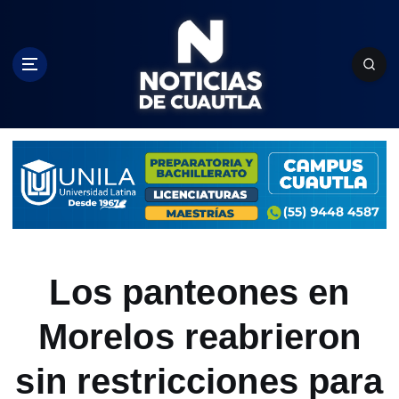
S
k
i
p
t
o
c
o
n
t
e
n
t
Los panteones en
Morelos reabrieron
sin restricciones para