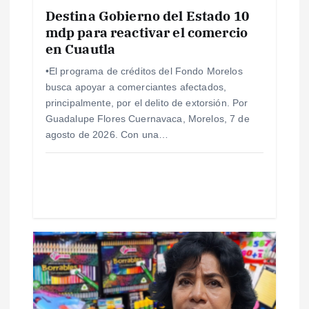
e
Destina Gobierno del Estado 10
mdp para reactivar el comercio
n
en Cuautla
t
•El programa de créditos del Fondo Morelos
busca apoyar a comerciantes afectados,
r
principalmente, por el delito de extorsión. Por
Guadalupe Flores Cuernavaca, Morelos, 7 de
a
agosto de 2026. Con una…
d
a
s