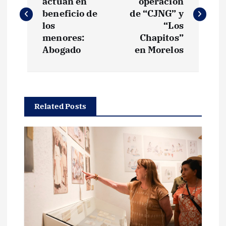
actúan en
operación
v
beneficio de
de “CJNG” y
los
“Los
e
menores:
Chapitos”
Abogado
en Morelos
g
a
Related Posts
c
i
ó
n
d