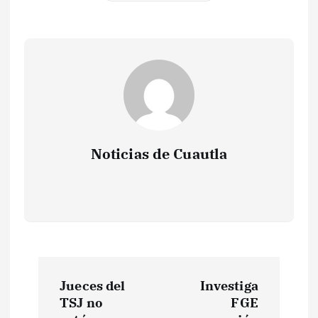
Noticias de Cuautla
N
Jueces del
Investiga
a
TSJ no
FGE