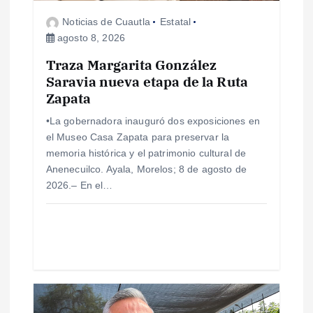
e
Noticias de Cuautla
Estatal
agosto 8, 2026
e
Traza Margarita González
Saravia nueva etapa de la Ruta
n
Zapata
t
•La gobernadora inauguró dos exposiciones en
el Museo Casa Zapata para preservar la
r
memoria histórica y el patrimonio cultural de
Anenecuilco. Ayala, Morelos; 8 de agosto de
a
2026.– En el…
d
a
s