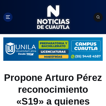
S
k
i
p
t
o
c
o
n
t
e
n
t
Propone Arturo Pérez
reconocimiento
«S19» a quienes