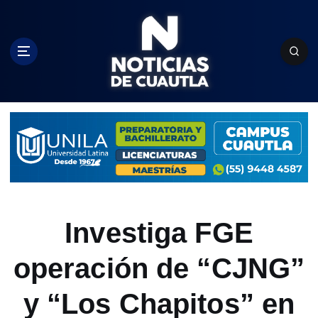
S
k
i
p
t
o
c
o
n
t
e
n
t
Investiga FGE
operación de “CJNG”
y “Los Chapitos” en