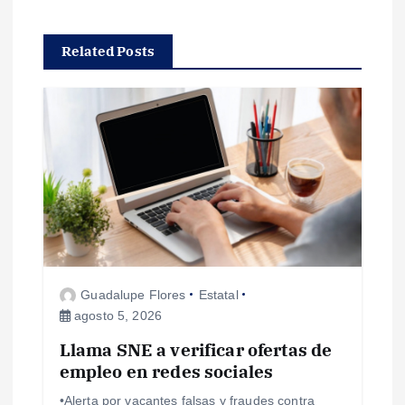
a
c
Related Posts
i
ó
n
d
e
Guadalupe Flores
Estatal
e
agosto 5, 2026
Llama SNE a verificar ofertas de
n
empleo en redes sociales
t
•Alerta por vacantes falsas y fraudes contra