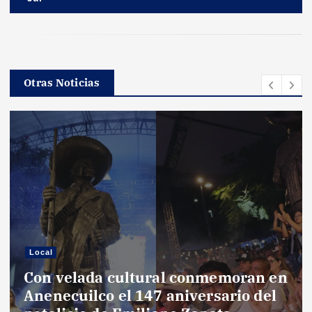
ó
n
d
Otras Noticias
e
e
n
t
r
al
Loca
n velada cultural conmemoran en
Ent
a
necuilco el 147 aniversario del
pro