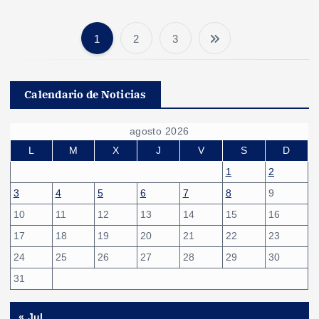
1
2
3
P
a
Calendario de Noticias
g
agosto 2026
i
L
M
X
J
V
S
D
1
2
n
3
4
5
6
7
8
9
10
11
12
13
14
15
16
a
17
18
19
20
21
22
23
c
24
25
26
27
28
29
30
31
i
« Jul