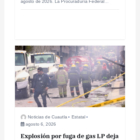
a
agosto de 2026. La Procuraduría Federal…
d
a
s
Noticias de Cuautla
Estatal
agosto 6, 2026
Explosión por fuga de gas LP deja