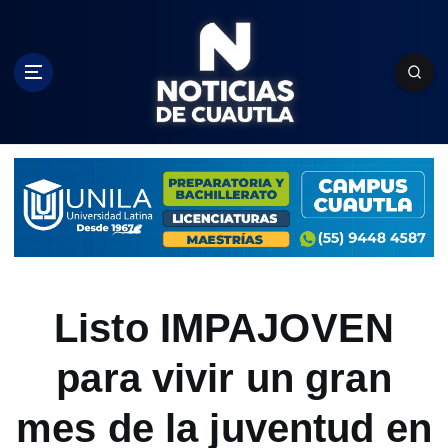
S
k
i
p
t
o
c
o
n
t
e
n
t
Listo IMPAJOVEN
para vivir un gran
mes de la juventud en