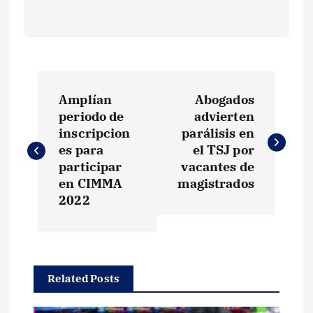
N
Amplían
Abogados
a
periodo de
advierten
inscripcion
parálisis en
v
es para
el TSJ por
participar
vacantes de
e
en CIMMA
magistrados
2022
g
a
Related Posts
c