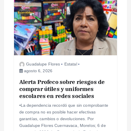
i
ó
n
d
e
Guadalupe Flores
Estatal
agosto 6, 2026
e
Alerta Profeco sobre riesgos de
comprar útiles y uniformes
n
escolares en redes sociales
t
•La dependencia recordó que sin comprobante
de compra no es posible hacer efectivas
r
garantías, cambios o devoluciones. Por
Guadalupe Flores Cuernavaca, Morelos; 6 de