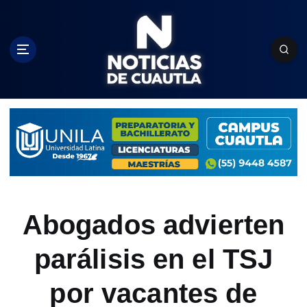
S
k
i
p
t
o
c
o
n
t
e
n
t
Abogados advierten
parálisis en el TSJ
por vacantes de