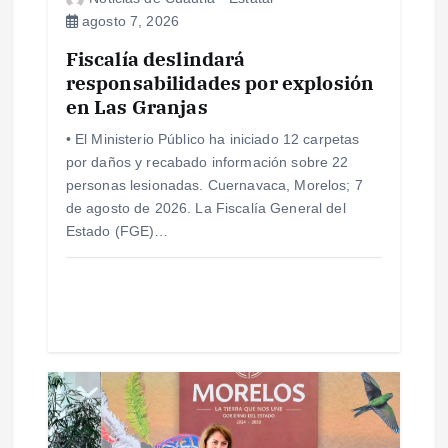
agosto 7, 2026
e
Fiscalía deslindará
responsabilidades por explosión
n
en Las Granjas
t
• El Ministerio Público ha iniciado 12 carpetas
por daños y recabado información sobre 22
r
personas lesionadas. Cuernavaca, Morelos; 7
de agosto de 2026. La Fiscalía General del
a
Estado (FGE)…
d
a
s