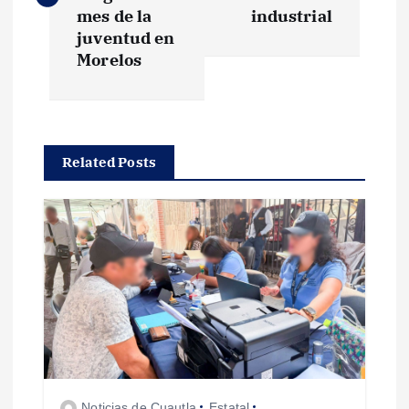
v
mes de la
industrial
e
juventud en
Morelos
g
a
Related Posts
c
i
ó
n
d
e
Noticias de Cuautla
Estatal