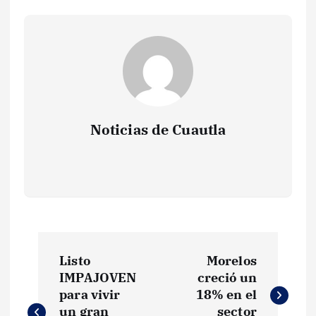
Noticias de Cuautla
N
Listo
Morelos
a
IMPAJOVEN
creció un
para vivir
18% en el
un gran
sector