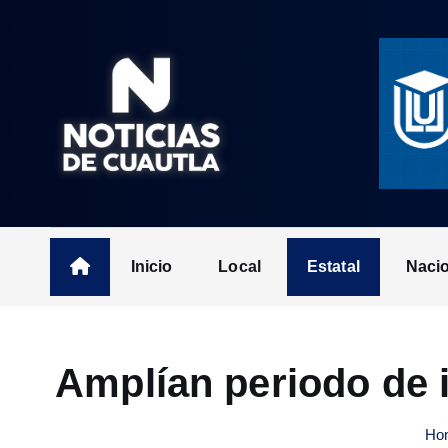
S
k
i
p
t
o
c
o
n
t
Inicio
Local
Estatal
Naci
e
n
t
Amplían periodo de 
Ho