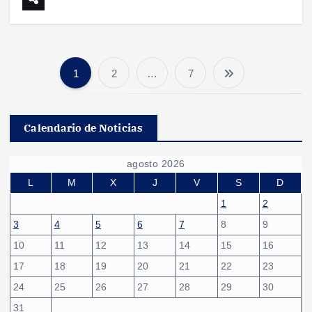
1
2
…
7
P
a
Calendario de Noticias
g
agosto 2026
i
L
M
X
J
V
S
D
1
2
n
3
4
5
6
7
8
9
10
11
12
13
14
15
16
a
17
18
19
20
21
22
23
c
24
25
26
27
28
29
30
31