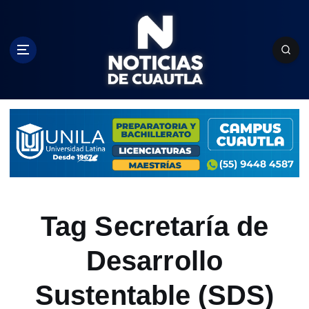
S
k
i
p
t
o
c
o
n
t
e
n
t
Tag Secretaría de
Desarrollo
Sustentable (SDS)