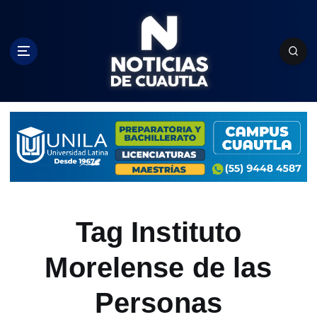
S
k
i
p
t
o
c
o
n
t
e
n
t
Tag Instituto
Morelense de las
Personas