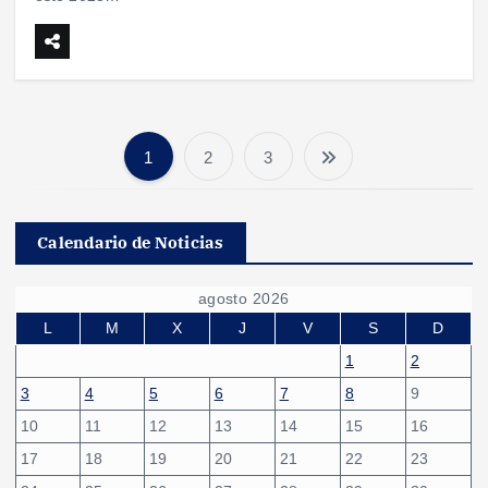
1
2
3
P
a
Calendario de Noticias
g
agosto 2026
i
L
M
X
J
V
S
D
1
2
n
3
4
5
6
7
8
9
10
11
12
13
14
15
16
a
17
18
19
20
21
22
23