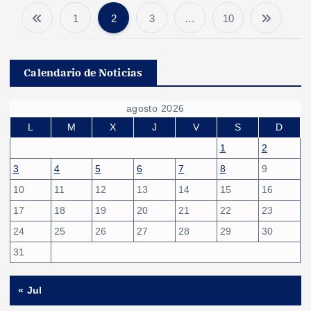
1
2
3
…
10
P
a
Calendario de Noticias
g
agosto 2026
i
L
M
X
J
V
S
D
1
2
n
3
4
5
6
7
8
9
10
11
12
13
14
15
16
a
17
18
19
20
21
22
23
c
24
25
26
27
28
29
30
31
i
« Jul
ó