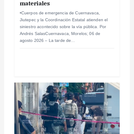
materiales
r
•Cuerpos de emergencia de Cuernavaca,
Jiutepec y la Coordinación Estatal atienden el
a
siniestro acontecido sobre la vía pública. Por
Andrés SalasCuernavaca, Morelos; 06 de
d
agosto 2026 – La tarde de…
a
s