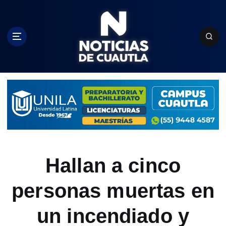
S
k
i
p
t
o
c
o
n
t
e
n
t
Hallan a cinco
personas muertas en
un incendiado y