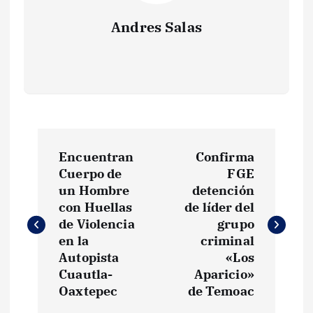
Andres Salas
N
Encuentran
Confirma
a
Cuerpo de
FGE
un Hombre
detención
v
con Huellas
de líder del
de Violencia
grupo
e
en la
criminal
Autopista
«Los
g
Cuautla-
Aparicio»
Oaxtepec
de Temoac