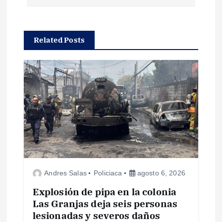
a
c
Related Posts
i
ó
n
d
e
e
Andres Salas
Policiaca
agosto 6, 2026
Explosión de pipa en la colonia
n
Las Granjas deja seis personas
lesionadas y severos daños
t