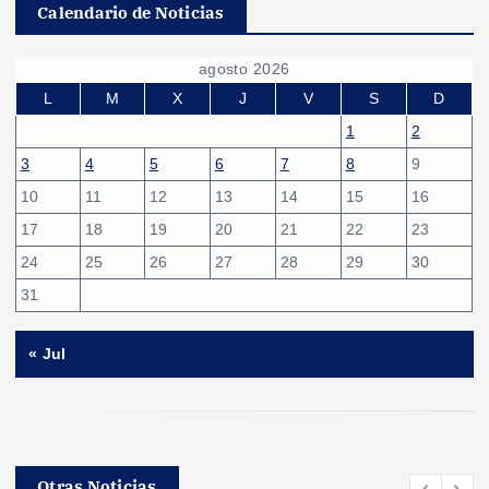
a
Calendario de Noticias
g
agosto 2026
i
L
M
X
J
V
S
D
1
2
n
3
4
5
6
7
8
9
10
11
12
13
14
15
16
a
17
18
19
20
21
22
23
c
24
25
26
27
28
29
30
31
i
« Jul
ó
n
d
Otras Noticias