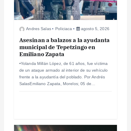
d
e
Andres Salas
Policiaca
agosto 5, 2026
e
Asesinan a balazos a la ayudanta
municipal de Tepetzingo en
n
Emiliano Zapata
•Yolanda Millán López, de 61 años, fue víctima
t
de un ataque armado al interior de su vehículo
frente a la ayudantía del poblado. Por Andrés
r
SalasEmiliano Zapata, Morelos; 05 de…
a
d
a