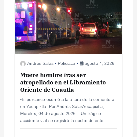
s
Andres Salas
Policiaca
agosto 4, 2026
Muere hombre tras ser
atropellado en el Libramiento
Oriente de Cuautla
•​El percance ocurrió a la altura de la cementera
en Yecapixtla. Por Andrés SalasYecapixtla,
Morelos; 04 de agosto 2026 – ​Un trágico
accidente vial se registró la noche de este…