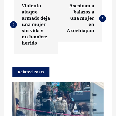
N
Violento
Asesinan a
a
ataque
balazos a
armado deja
una mujer
v
una mujer
en
sin vida y
Axochiapan
e
un hombre
herido
g
a
Related Posts
c
i
ó
n