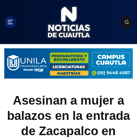
S
k
i
p
t
o
c
o
n
t
e
n
t
Asesinan a mujer a
balazos en la entrada
de Zacapalco en