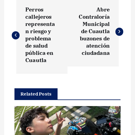
N
Perros
Abre
a
callejeros
Contraloría
representa
Municipal
v
n riesgo y
de Cuautla
problema
buzones de
e
de salud
atención
pública en
ciudadana
g
Cuautla
a
c
Related Posts
i
ó