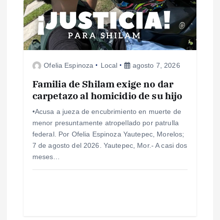
n
d
e
Ofelia Espinoza
Local
agosto 7, 2026
e
Familia de Shilam exige no dar
n
carpetazo al homicidio de su hijo
•Acusa a jueza de encubrimiento en muerte de
t
menor presuntamente atropellado por patrulla
federal. Por Ofelia Espinoza Yautepec, Morelos;
r
7 de agosto del 2026. Yautepec, Mor.- A casi dos
meses…
a
d