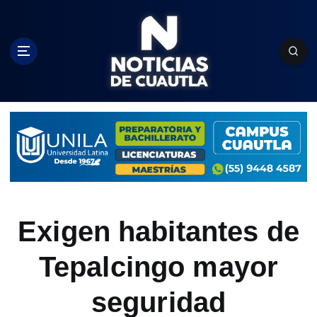
S
k
i
p
t
o
c
o
n
t
e
n
t
Exigen habitantes de
Tepalcingo mayor
seguridad