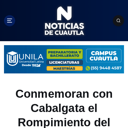
S
k
i
p
t
o
c
o
n
t
e
n
t
Conmemoran con
Cabalgata el
Rompimiento del