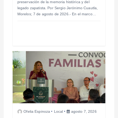
preservación de la memoria histórica y del
r
legado zapatista. Por Sergio Jerónimo Cuautla,
Morelos; 7 de agosto de 2026.- En el marco…
a
d
a
s
Ofelia Espinoza
Local
agosto 7, 2026