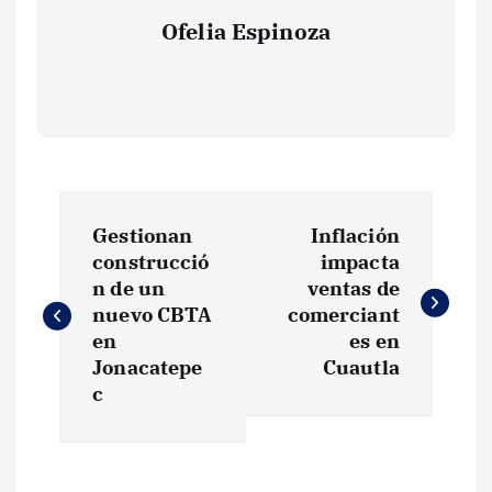
Ofelia Espinoza
N
Gestionan
Inflación
a
construcció
impacta
n de un
ventas de
v
nuevo CBTA
comerciant
en
es en
e
Jonacatepe
Cuautla
c
g
a