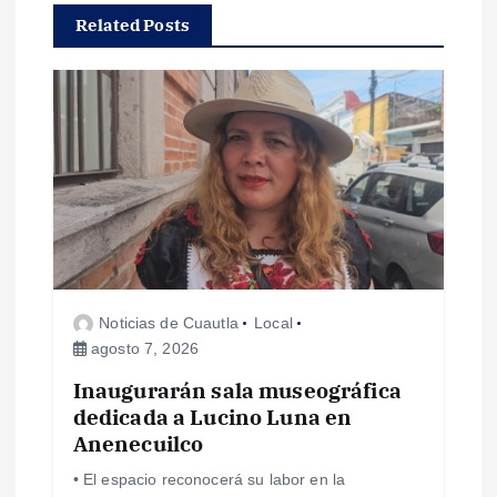
Related Posts
c
i
ó
n
d
e
Noticias de Cuautla
Local
agosto 7, 2026
e
Inaugurarán sala museográfica
dedicada a Lucino Luna en
n
Anenecuilco
t
• El espacio reconocerá su labor en la