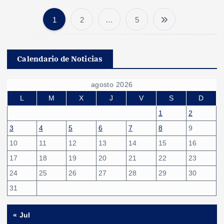
1
2
…
5
P
a
Calendario de Noticias
g
agosto 2026
i
L
M
X
J
V
S
D
1
2
n
3
4
5
6
7
8
9
10
11
12
13
14
15
16
a
17
18
19
20
21
22
23
c
24
25
26
27
28
29
30
31
i
« Jul