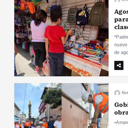
Agos
para
clas
*Padre
nuevo 
de ago
Not
Gobi
obra
•Arran