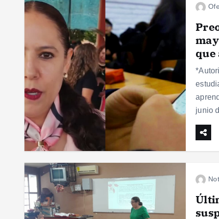
Ofe
Pre
mayo
que 
*Autor
estudi
aprend
junio 
Not
Últi
susp