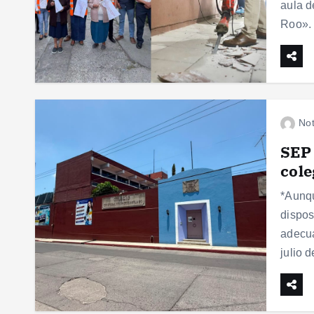
aula d
Roo». 
Not
SEP 
cole
*Aunqu
dispos
adecua
julio 