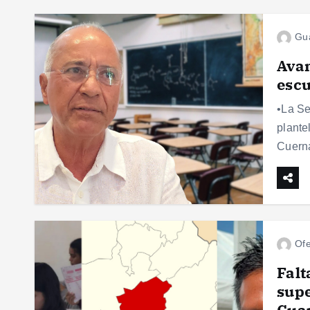
Gu
Avan
escu
•La Se
plante
Cuerna
Ofe
Falt
supe
Cua