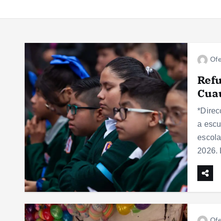
Ofe
Refu
Cua
*Direc
a escu
escola
2026.
Ofe