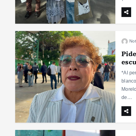
Not
Pide
escu
*Al pe
blanco
Morelo
de…