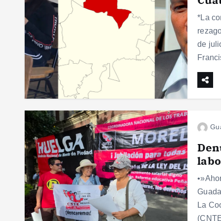
*La co
rezago
de jul
Franc
Gu
Den
labo
•»Ahor
Guadal
La Coo
(CNTE)