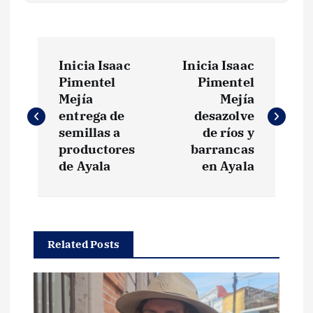
N
Inicia Isaac
Inicia Isaac
a
Pimentel
Pimentel
Mejía
Mejía
v
entrega de
desazolve
semillas a
de ríos y
e
productores
barrancas
de Ayala
en Ayala
g
a
Related Posts
c
i