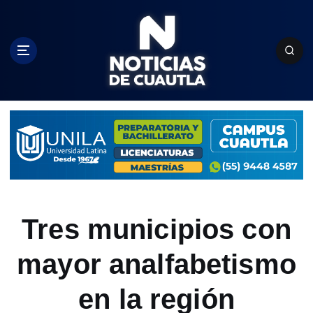
S
k
i
p
t
o
c
o
n
t
e
n
t
Tres municipios con
mayor analfabetismo
en la región