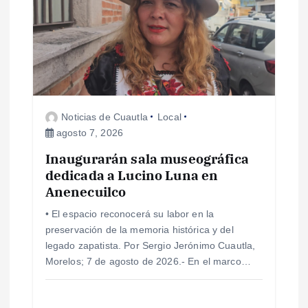
ó
n
d
e
Noticias de Cuautla
Local
agosto 7, 2026
e
Inaugurarán sala museográfica
dedicada a Lucino Luna en
n
Anenecuilco
t
• El espacio reconocerá su labor en la
preservación de la memoria histórica y del
r
legado zapatista. Por Sergio Jerónimo Cuautla,
Morelos; 7 de agosto de 2026.- En el marco…
a