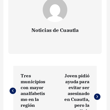
Noticias de Cuautla
N
Tres
Joven pidió
a
municipios
ayuda para
con mayor
evitar ser
v
analfabetis
asesinado
mo en la
en Cuautla,
e
región
pero la