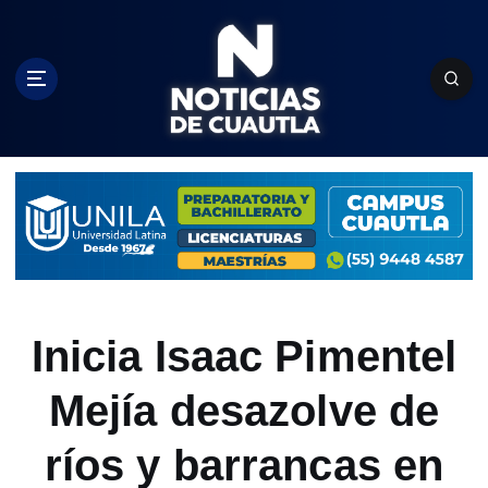
S
k
i
p
t
o
c
o
n
t
e
n
t
Inicia Isaac Pimentel
Mejía desazolve de
ríos y barrancas en