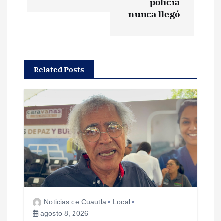
policía
g
nunca llegó
a
c
Related Posts
i
ó
n
d
e
Noticias de Cuautla
Local
e
agosto 8, 2026