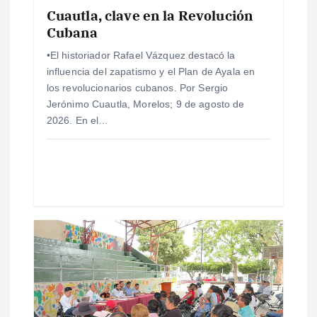
Cuautla, clave en la Revolución
n
Cubana
t
•El historiador Rafael Vázquez destacó la
influencia del zapatismo y el Plan de Ayala en
r
los revolucionarios cubanos. Por Sergio
Jerónimo Cuautla, Morelos; 9 de agosto de
a
2026. En el…
d
a
s