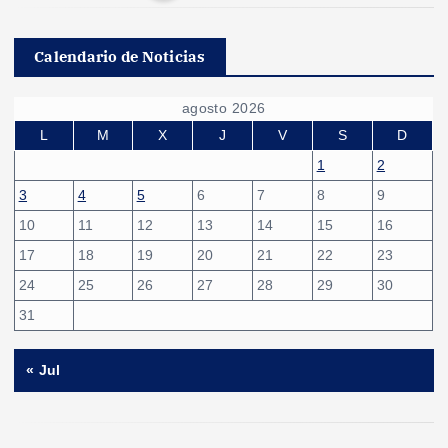
P
a
Calendario de Noticias
g
agosto 2026
i
L
M
X
J
V
S
D
1
2
n
3
4
5
6
7
8
9
10
11
12
13
14
15
16
a
17
18
19
20
21
22
23
c
24
25
26
27
28
29
30
31
i
« Jul
ó
n