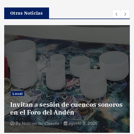
d
Otras Noticias
e
e
n
t
r
Local
a
Invitan a sesión de cuencos sonoros
P
en el Foro del Andén
f
d
By
Noticias de Cuautla
agosto 5, 2026
a