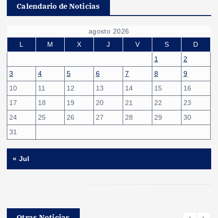
a
Calendario de Noticias
g
agosto 2026
i
L
M
X
J
V
S
D
1
2
n
3
4
5
6
7
8
9
10
11
12
13
14
15
16
a
17
18
19
20
21
22
23
c
24
25
26
27
28
29
30
31
i
« Jul
ó
n
d
Otras Noticias