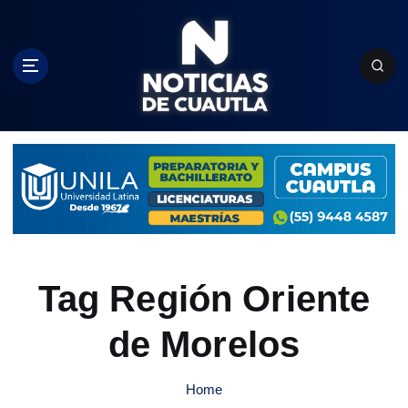
S
k
i
p
t
o
c
o
n
t
e
n
t
Tag Región Oriente
de Morelos
Home