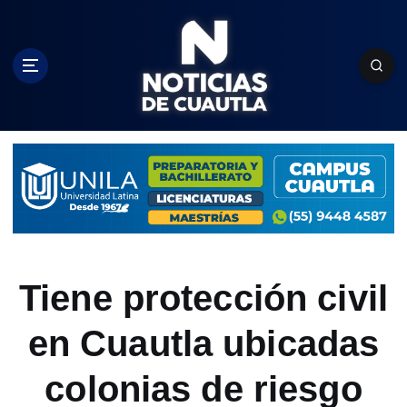
S
k
i
p
t
o
c
o
n
t
e
n
t
Tiene protección civil
en Cuautla ubicadas
colonias de riesgo