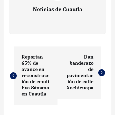
Noticias de Cuautla
N
Reportan
Dan
a
65% de
banderazo
avance en
de
v
reconstrucc
pavimentac
ión de cendi
ión de calle
e
Eva Sámano
Xochicuapa
en Cuautla
g