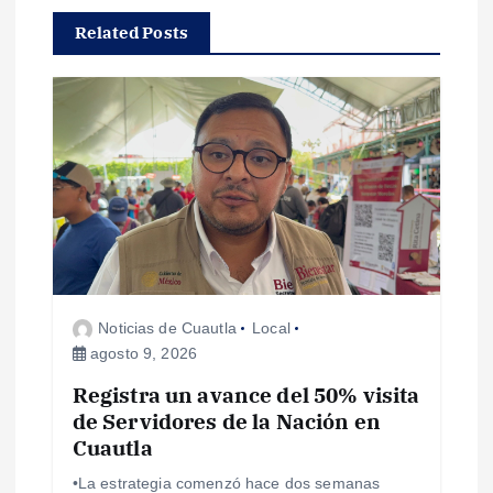
a
Related Posts
c
i
ó
n
d
e
Noticias de Cuautla
Local
agosto 9, 2026
e
Registra un avance del 50% visita
de Servidores de la Nación en
n
Cuautla
t
•La estrategia comenzó hace dos semanas