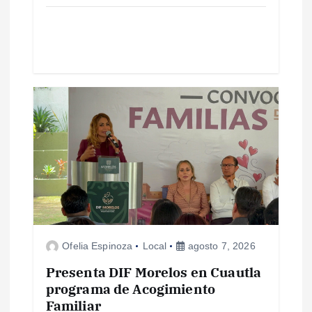
d
a
s
Ofelia Espinoza
Local
agosto 7, 2026
Presenta DIF Morelos en Cuautla
programa de Acogimiento
Familiar