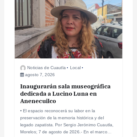
ó
n
d
e
Noticias de Cuautla
Local
e
agosto 7, 2026
Inaugurarán sala museográfica
n
dedicada a Lucino Luna en
Anenecuilco
t
• El espacio reconocerá su labor en la
r
preservación de la memoria histórica y del
legado zapatista. Por Sergio Jerónimo Cuautla,
a
Morelos; 7 de agosto de 2026.- En el marco…