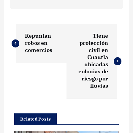
N
Repuntan
Tiene
a
robos en
protección
comercios
civil en
v
Cuautla
ubicadas
e
colonias de
riesgo por
g
lluvias
a
c
Related Posts
i