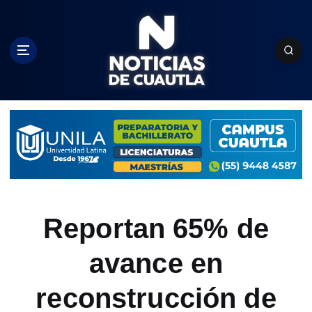
S
k
i
p
t
o
c
o
n
t
e
n
t
Reportan 65% de
avance en
reconstrucción de