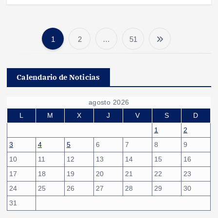
1
2
…
51
P
a
Calendario de Noticias
g
agosto 2026
i
L
M
X
J
V
S
D
1
2
n
3
4
5
6
7
8
9
10
11
12
13
14
15
16
a
17
18
19
20
21
22
23
c
24
25
26
27
28
29
30
31
i