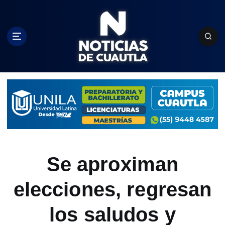
S
k
i
p
t
o
c
o
n
t
e
n
t
Se aproximan
elecciones, regresan
los saludos y