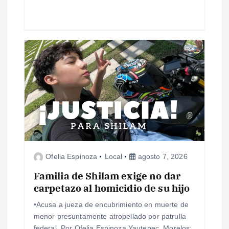
d
a
s
Ofelia Espinoza
Local
agosto 7, 2026
Familia de Shilam exige no dar
carpetazo al homicidio de su hijo
•Acusa a jueza de encubrimiento en muerte de
menor presuntamente atropellado por patrulla
federal. Por Ofelia Espinoza Yautepec, Morelos;