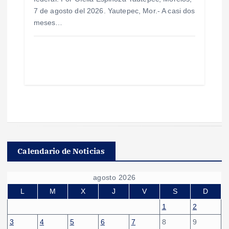
7 de agosto del 2026. Yautepec, Mor.- A casi dos
meses…
Calendario de Noticias
agosto 2026
L
M
X
J
V
S
D
1
2
3
4
5
6
7
8
9