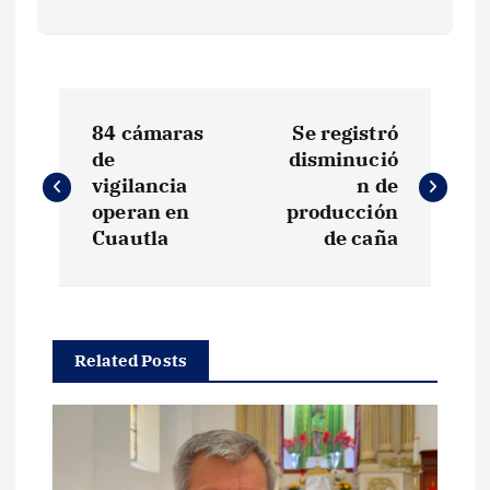
N
84 cámaras
Se registró
a
de
disminució
vigilancia
n de
v
operan en
producción
Cuautla
de caña
e
g
Related Posts
a
c
i