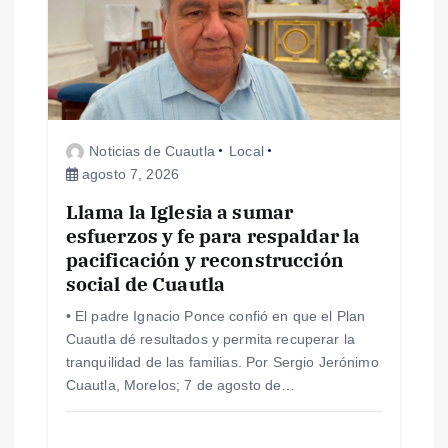
ó
n
d
Noticias de Cuautla
Local
agosto 7, 2026
e
Llama la Iglesia a sumar
e
esfuerzos y fe para respaldar la
pacificación y reconstrucción
social de Cuautla
n
• El padre Ignacio Ponce confió en que el Plan
t
Cuautla dé resultados y permita recuperar la
tranquilidad de las familias. Por Sergio Jerónimo
r
Cuautla, Morelos; 7 de agosto de…
a