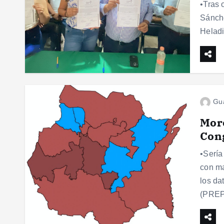
•Tras 
Sánche
Heladi
Gu
More
Con
•Sería
con ma
los da
(PREP