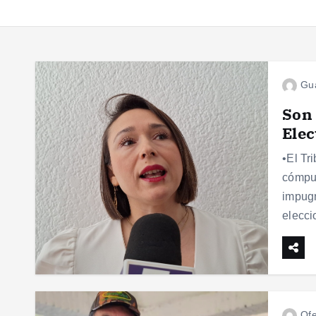
Gu
Son 
Elec
•El Tr
cómput
impugn
elecc
Ofe