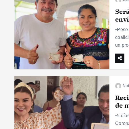
Será
enví
•Pese 
coalic
un pro
Not
Reci
de 
•5 día
Corona