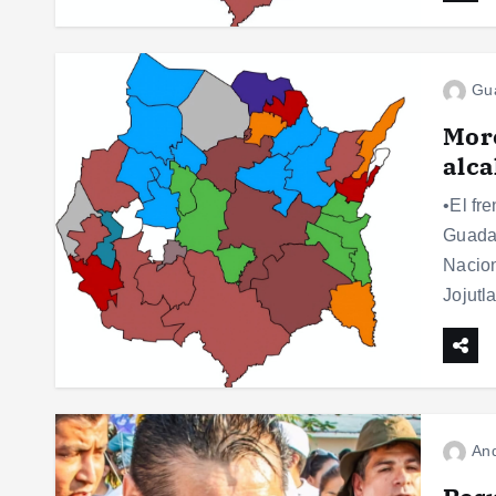
Gu
More
alca
•El fr
Guadal
Nacion
Jojutl
And