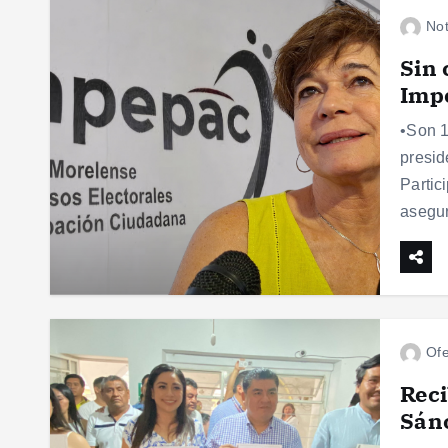
Not
Sin 
Imp
•Son 1
presid
Partic
asegu
Ofe
Reci
Sán