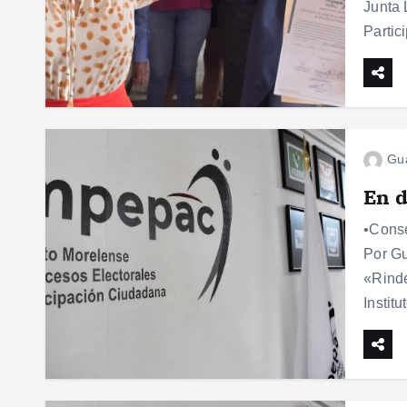
Junta 
Partic
Gu
En d
•Conse
Por Gu
«Rinde
Instit