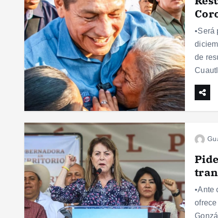
Resu
Cor
•Será 
diciem
de res
Cuaut
Gu
Pide
tran
•Ante 
ofrece
Gonzál