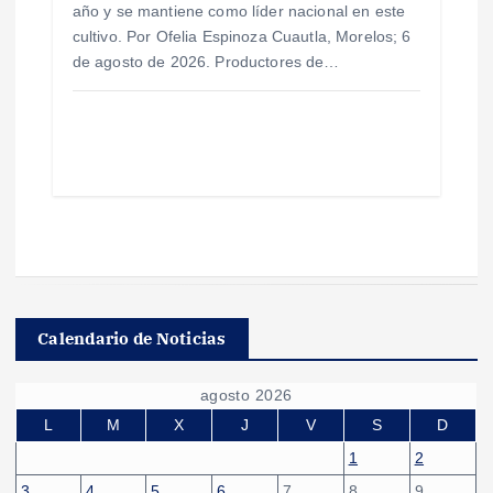
año y se mantiene como líder nacional en este
cultivo. Por Ofelia Espinoza Cuautla, Morelos; 6
de agosto de 2026. Productores de…
Calendario de Noticias
agosto 2026
L
M
X
J
V
S
D
1
2
3
4
5
6
7
8
9