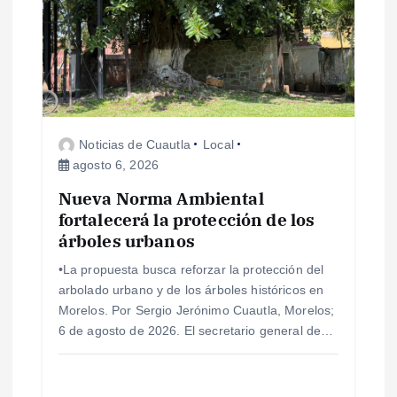
n
d
e
Noticias de Cuautla
Local
e
agosto 6, 2026
Nueva Norma Ambiental
n
fortalecerá la protección de los
árboles urbanos
t
•La propuesta busca reforzar la protección del
r
arbolado urbano y de los árboles históricos en
Morelos. Por Sergio Jerónimo Cuautla, Morelos;
a
6 de agosto de 2026. El secretario general de…
d