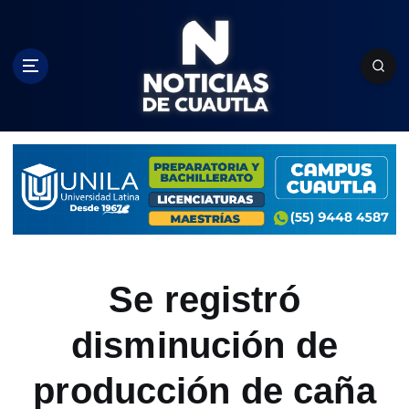
S
k
i
p
t
o
c
o
n
t
e
n
t
Se registró
disminución de
producción de caña