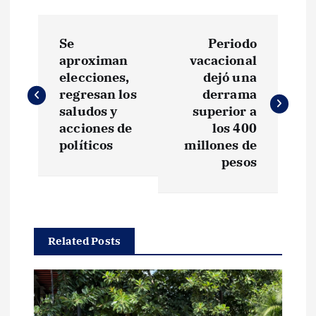
N
Se
Periodo
a
aproximan
vacacional
elecciones,
dejó una
v
regresan los
derrama
saludos y
superior a
e
acciones de
los 400
políticos
millones de
g
pesos
a
c
Related Posts
i
ó