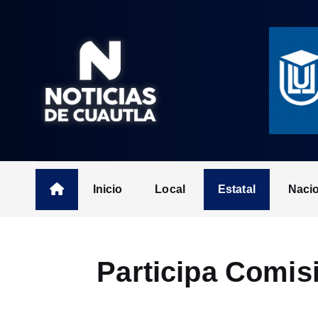
S
k
i
p
t
o
c
o
n
t
Inicio
Local
Estatal
Naci
e
n
t
Participa Comis