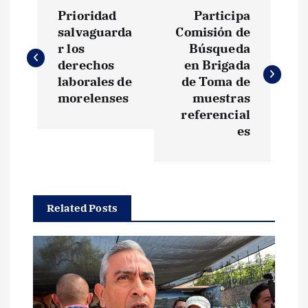
N
Prioridad
Participa
a
salvaguarda
Comisión de
r los
Búsqueda
v
derechos
en Brigada
laborales de
de Toma de
e
morelenses
muestras
referencial
g
es
a
c
Related Posts
i
ó
n