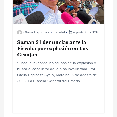
d
e
Ofelia Espinoza
Estatal
agosto 8, 2026
e
Suman 31 denuncias ante la
n
Fiscalía por explosión en Las
Granjas
t
•Fiscalía investiga las causas de la explosión y
busca al conductor de la pipa involucrada. Por
r
Ofelia Espinoza Ayala, Morelos; 8 de agosto de
2026. La Fiscalía General del Estado…
a
d
a