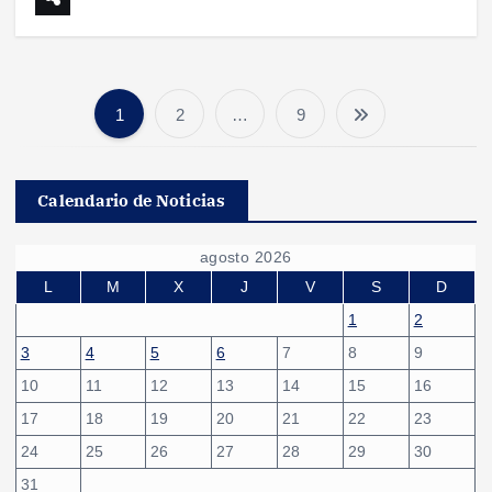
1
2
…
9
P
a
Calendario de Noticias
g
agosto 2026
i
L
M
X
J
V
S
D
1
2
n
3
4
5
6
7
8
9
10
11
12
13
14
15
16
a
17
18
19
20
21
22
23
c
24
25
26
27
28
29
30
31